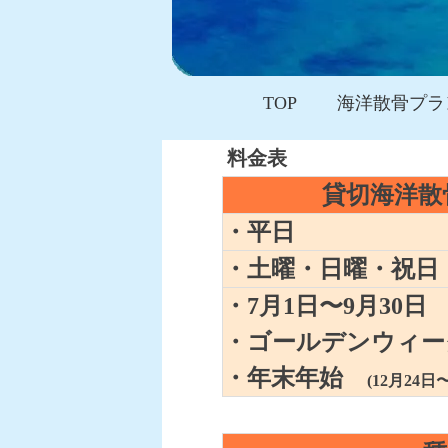
TOP
海洋散骨プラ
料金表
貸切海洋散
・平日
・土曜・日曜・祝日
・7月1日〜9月30日
・ゴールデンウィ
・年末年始
(12月24日