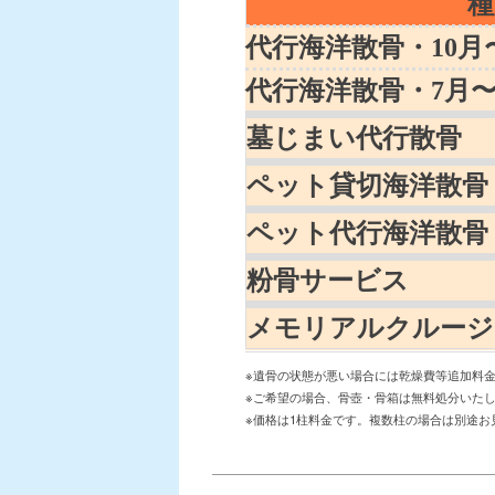
種
代行海洋散骨・10月
代行海洋散骨・7月〜
墓じまい代行散骨
ペット貸切海洋散骨
ペット代行海洋散骨
粉骨サービス
メモリアルクル
※遺骨の状態が悪い場合には乾燥費等追加料
※ご希望の場合、骨壺・骨箱は無料処分いた
※価格は
1
柱料金です。複数柱の場合は別途お